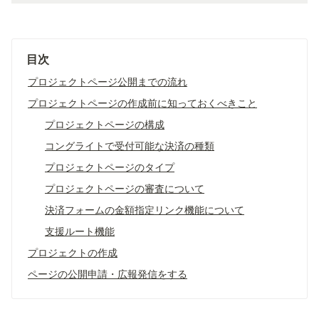
目次
プロジェクトページ公開までの流れ
プロジェクトページの作成前に知っておくべきこと
プロジェクトページの構成
コングライトで受付可能な決済の種類
プロジェクトページのタイプ
プロジェクトページの審査について
決済フォームの金額指定リンク機能について
支援ルート機能
プロジェクトの作成
ページの公開申請・広報発信をする