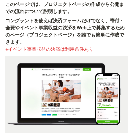
このページでは、プロジェクトページの作成から公開ま
での流れについて説明します。
コングラントを使えば決済フォームだけでなく、寄付・
会費やイベント事業収益の決済をWeb上で募集するため
のページ（プロジェクトページ）を誰でも簡単に作成で
※イベント事業収益の決済は利用条件あり