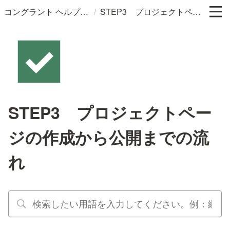
/
コングラント ヘルプサイト
STEP3 プロジェクトページの作成から公開までの流れ
STEP3 プロジェクトペー
ジの作成から公開までの流
れ