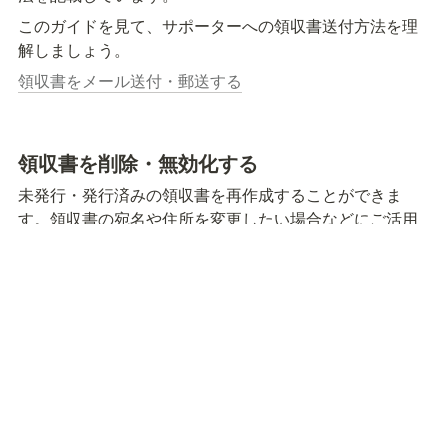
このガイドを見て、サポーターへの領収書送付方法を理
解しましょう。
領収書をメール送付・郵送する
領収書を削除・無効化する
未発行・発行済みの領収書を再作成することができま
す。領収書の宛名や住所を変更したい場合などにご活用
ください。
作成した領収書の領収書タイプ（都度領収書・合計領収
書）を変更したい場合は、再作成ではなく領収書を削除
し、決済レコードから新規で領収書を作成して下さい。
領収書を削除・再作成する
電子帳簿保存法改正について
💡