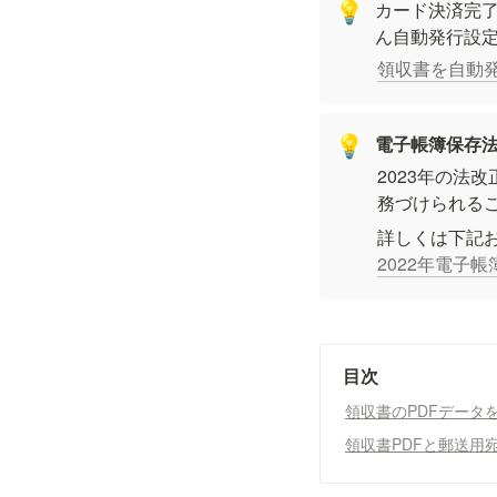
カード決済完了
💡
ん自動発行設
領収書を自動
電子帳簿保存
💡
2023年の法
務づけられる
2022年電子
目次
領収書のPDFデータ
領収書PDFと郵送用