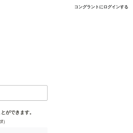
コングラントにログインする
ことができます。
df）