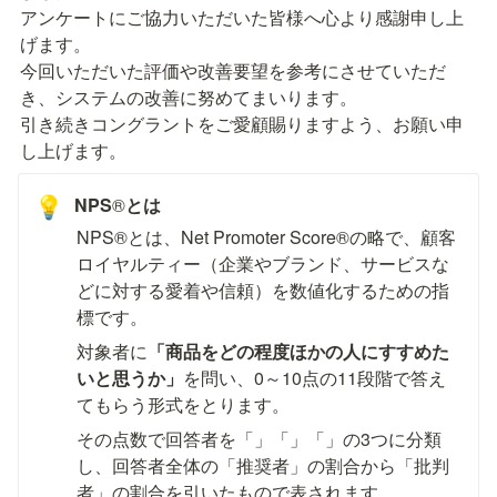
アンケートにご協力いただいた皆様へ心より感謝申し上
げます。

今回いただいた評価や改善要望を参考にさせていただ
き、システムの改善に努めてまいります。

引き続きコングラントをご愛顧賜りますよう、お願い申
し上げます。
NPS
®︎
とは
💡
NPS®︎とは、Net Promoter Score®︎の略で、顧客
ロイヤルティー（企業やブランド、サービスな
どに対する愛着や信頼）を数値化するための指
標です。
対象者に
「商品をどの程度ほかの人にすすめた
いと思うか」
を問い、0～10点の11段階で答え
てもらう形式をとります。
その点数で回答者を「
」「
」「
」の3つに分類
し、回答者全体の「推奨者」の割合から「批判
者」の割合を引いたもので表されます。